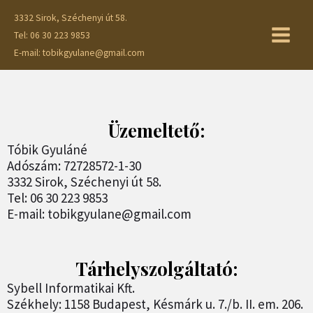
Skip
Main
3332 Sirok, Széchenyi út 58.
to
Tel: 06 30 223 9853
Menu
content
E-mail: tobikgyulane@gmail.com
Üzemeltető:
Tóbik Gyuláné
Adószám: 72728572-1-30
3332 Sirok, Széchenyi út 58.
Tel: 06 30 223 9853
E-mail: tobikgyulane@gmail.com
Tárhelyszolgáltató:
Sybell Informatikai Kft.
Székhely: 1158 Budapest, Késmárk u. 7./b. II. em. 206.